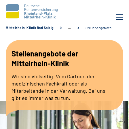
Mittelrhein-Klinik Bad Salzig
…
Stellenangebote
Unsere Klinik
Stellenangebote der
Unsere Angebote
Mittelrhein-Klinik
Ihre Rehabilitation
Wir sind vielseitig: Vom Gärtner, der
medizinischen Fachkraft oder als
Karriere
Mitarbeitende in der Verwaltung. Bei uns
gibt es immer was zu tun.
Zuweisende &
Selbsthilfegruppen
Suche