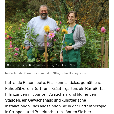
Leichte Sprache
Gebärdensprache
Quelle:
Deutsche Rentenversicherung Rheinland-Pfalz
Im Garten der Sinne lässt sich der Alltag schnell vergessen.
Duftende Rosenbeete, Pflanzenmandalas, gemütliche
Ruheplätze, ein Duft- und Kräutergarten, ein Barfußpfad,
Pflanzungen mit bunten Sträuchern und blühenden
Stauden, ein Gewächshaus und künstlerische
Installationen - das alles finden Sie in der Gartentherapie.
In Gruppen- und Projektarbeiten können Sie hier