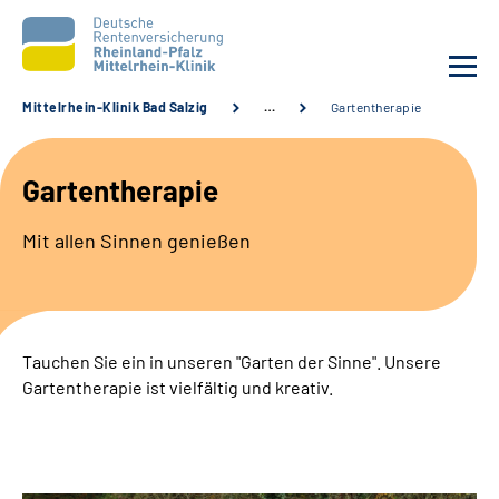
Mittelrhein-Klinik Bad Salzig
…
Gartentherapie
Unsere Klinik
Gartentherapie
Unsere Angebote
Mit allen Sinnen genießen
Ihre Rehabilitation
Karriere
Tauchen Sie ein in unseren "Garten der Sinne". Unsere
Gartentherapie ist vielfältig und kreativ.
Zuweisende &
Selbsthilfegruppen
Suche