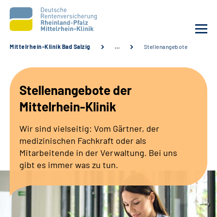
Mittelrhein-Klinik Bad Salzig
…
Stellenangebote
Unsere Klinik
Stellenangebote der
Unsere Angebote
Mittelrhein-Klinik
Ihre Rehabilitation
Wir sind vielseitig: Vom Gärtner, der
medizinischen Fachkraft oder als
Karriere
Mitarbeitende in der Verwaltung. Bei uns
gibt es immer was zu tun.
Zuweisende &
Selbsthilfegruppen
Suche