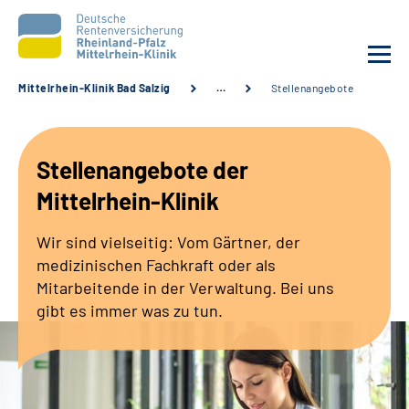
Mittelrhein-Klinik Bad Salzig
…
Stellenangebote
Unsere Klinik
Stellenangebote der
Unsere Angebote
Mittelrhein-Klinik
Ihre Rehabilitation
Wir sind vielseitig: Vom Gärtner, der
medizinischen Fachkraft oder als
Karriere
Mitarbeitende in der Verwaltung. Bei uns
gibt es immer was zu tun.
Zuweisende &
Selbsthilfegruppen
Suche